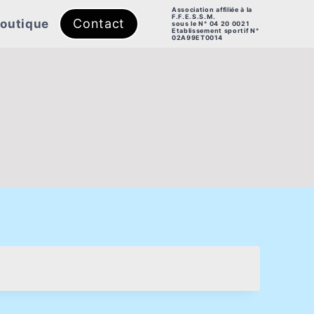
Association affiliée à la
F.F.E.S.S.M.
Contact
outique
sous le N° 04 20 0021
Etablissement sportif N°
02A99ET0014